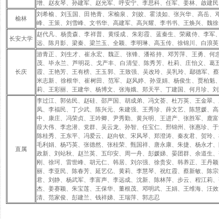
增、赵友琴、孙建军、赵光军、呼安宁、李思科、任军、姜林、啟建民
刘希榆、刘玉国、田艳青、宋榆泉、刘姣、霍淡如、张兴华、高岳、
榆林
峰、王策、刘雪峰、文书华、高建军、高兴耀、李书书、王焕兴、魏徐
赵代凡、杨贵森、李祥普、黄绥成、朱彩霞、蓝秦生、荣藏侍、李军
长安大学
远、陈月影、梁秦、梁兰玉、全颖、李明琳、高玉传、徐锦川、白浪英
游青正、刘生才、崔永宏、魏正、张锋、潘裕持、邓芳萍、王勇、何
茂、毕永兰、芦明花、戈产丰、白清玺、陈秀芳、杜莉、庄怡义、葛
长庆
霞、王艳芳、王有榜、王玉郭、王致强、吴改玲、吴乳玲、鄢德军、
米志新、徐根华、崔树田、范军、赵风婷、孙亚娟、杨俊生、贾柏魁
莉、王彩丽、王建华、杨博文、张海娥、郑天平、丁建国、何月珍、刘
李过江、郭佑民、赵硅、邵严国、胡成弟、冯文荟、杜万英、王金翠、
凤、李福民、丁少武、陈兴元、朱建强、王秀珍、薛文艺、陈慧媛、高
中、康庄、冯荣贞、王吟卿、尹秀勤、黄兴明、王进产、张胜军、鹿富
葭大伟、李忠潜、党群、吴云龙、孙智、任宝仁、邢锦州、张惠珍、于
陈桂秀、王东平、冯爱云、赵向钦、宋风琴、郑澄涛、秦友君、贺玲、
毛利娟、杨巧英、张德然、张桂荣、甄国祥、唐永康、朱捷、杨永才、
直属
政新、刘站秋、赵兰英、五印安、周一舟、彭媛娣、晏团群、余道生、
刚、徐珂、雷世峰、胡元仁、韩居、刘尔强、徐贵安、韩养正、王丹颖
丽、李亚民、陈春芳、延艺亿、黄莉、李慧琴、祝红霞、蔡新敏、陈宗
君、刘静、杨武军、李富声、李远成、沈新、陈林萍、步云、程江莉、
杰、姜赛颖、朱宝莲、王保华、董根茂、邓明武、王娟、王维海、汪效
清、范家俊、彭建兰、钱祥娣、王瑞萍、郭志忍