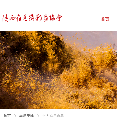
首页
首页
ꄲ
会员天地
ꄲ
个人会员查寻