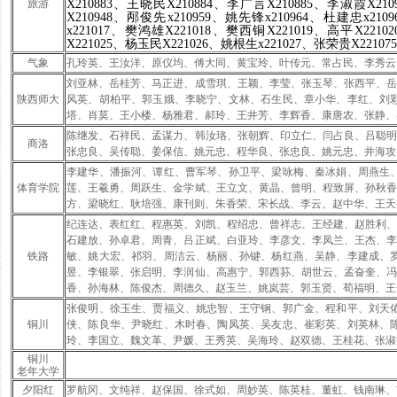
旅游
X210883
、
王晓民
X210884
、
李广言
X210885
、
李淑霞
X210
X210948
、
邴俊先
x210959
、
姚先锋
x210964
、
杜建忠
x2109
x221017
、
樊鸿雄
X221018
、
樊西铜
X221019
、
高平
X22102
X221025
、
杨玉民
X221026
、
姚根生
x221027
、
张荣贵
X221075
气象
孔玲英、王汝洋、原仪均、傅大同、黄宝玲、叶传元、常占民、李秀云
刘亚林、岳桂芳、马正进、成雪琪、王颖、李莹、张玉琴、张西平、
陕西师大
风英、胡柏平、郭玉娥、李晓宁、文林、石生民、章小华、李红、刘
塔、肖莫、王小楼、杨雅君、郝玲、王井芳、李辉香、康唐农、张静、
陈继发、石祥民、孟谋力、韩汝珞、张朝辉、印立仁、闫占良、吕聪
商洛
张忠良、吴传聪、姜保信、姚元忠、程华良、张忠良、姚元忠、井海攻
李建华、潘振河、谭红、曹军琴、孙卫平、梁咏梅、秦冰娟、周燕生
体育学院
莲、王羲勇、周跃生、金学斌、王立文、黄晶、曾明、程致屏、孙秋
方、梁晓红、耿培强、康刊则、朱香荣、宋长战、李云、赵中华、王天
纪连达、表红红、程惠英、刘凯、程绍忠、曾祥志、王经建、赵胜利
石建放、孙卓君、周青、吕正斌、白亚玲、李彦文、李凤兰、王杰、
铁路
敏、姚大宏、祁羽、周洁云、杨丽、孙键、杨红燕、吴静、李建成、
昱、李银翠、张启明、李润仙、高惠宁、郭西荪、胡世云、孟奋奎、
香、孙海林、陈俊杰、周德久、赵玉兰、姚岚芸、郭玉贤、荀福明、王
张俊明、徐玉生、贾福义、姚忠智、王守钢、郭广金、程和平、刘天
铜川
侠、陈良华、尹晓红、木时春、陶凤英、吴友忠、崔彩英、刘英林、
玲、李国立、魏文革、尹媛、王秀英、吴海玲、赵双德、王桂花、张淑
铜川
老年大学
夕阳红
罗航冈、文纯祥、赵保国、徐式如、周妙英、陈英桂、董虹、钱南琳、