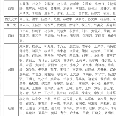
东曼伟、杜会文、刘振英、赵东武、曾咸泰、刘秉奇、朱焕江、刘存
西安
静、陈醒民、张新云、黄陆光、涓盛国、李朝政、姚传治、顾开方、
朱幼扶、李成吉、邢安民、谢东、王三忠、贾群慧、吕厚龙、胡支、张
西安交大
高山伦、梁军、阮建平、范鹏、容建中、刘新奇、孙文声、程圣德、朱
西工大
张依韦、王佳法、郭友军、黄建国、徐锦华、秋卫平、韩美亮、梁青川
任书东、邵剑平、马永红、刘慧力、段胜甫、刘艺、黄雪茹、孟颖、
西航
孙建西、李和平、王晋豫、张兆来、张明河、邵丽娜、罗丽霞、杨俊
安、
顾家林、魏少云、祁九鼎、李万云、裴志远、陈军令、王来学、冯兴
薄瑞芬、胡祥兴、杨裕民、袁中惠、张景龙、梁挺、杨炳燃、王巨川
陈淑珍、何欣焕、王玉华、强秋芳、宋凤珠、刘玉兰、刘彩云、董玉
明、黄丽云、黄瑞云、寇桂芳、韩少卿、王芬翠、葛冰梅、任房模、
英、宋霞、黄婉玲、罗丽俊、赵宏、张华义、张兴华、唐祖祥、薛瑛
咸阳
龄、张曼汝、樊亚君、孙萍、李镇兰、南素华、刘鹏雄、邓开林、赵
赵褐宣、邓普选、陈援朝、杨智刚、王文咸、李蜀禄、郭华宁、杨圆
弘、王明芝、刘小兰、姚舜幕、兰泉侠、苏葛英、边菊芳、魏明强、
新云、杨瑞琪、杨瑞莉、樊晓莉、陈成生、李翠萍、史少锋、杨喜平
韩宝侠、王秉谦、瞿凤岐、余青、王曦、昌华、王辉、刘昕、郭卫东
赵刀青、陈红侠、王小兰、孔宝莉、程学革、徐建文、李沪萍、彭建军
杨之为、马章全、卢黎、常洋、马玉芬、方昌、马耀华、刘友晨、杨
邨、翟绪发、王育周、赵一庆、李增武、支国权、张淑霞、宋晓林、
杨凌
林、王迺信、朱桂兰、岳长德、胡尚礼、罗伟祥、赵柳、罗淑平、李
生、马瑞峰、孙凤宁、贺斌、曹宁、卢太华、田晓、汪建文、张明科