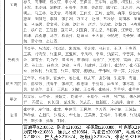
存良、高康旺、程友谊、李小岗、王保国、王军琦、赵勤、柯玉柱、
宝鸡
正军、李玲娟、范晓红、王海生、李峰、关彦儒、陈守仁、江惠若、
明志、马玉林、汶庆舍、冯维明、王伟光、王玲、金颖、冉萍、杨世
惠琴、刘健翔、李健、张胜利、万宝才、赵绒、常秋珍、黄凯林、陈
东、马保民、梁文强、刘颖、刘红英、赵芝、胡志敏、刘慧力、马春
胜、杨广云、王智新、寇润斌、刘宝良、齐志坚、单国良、江新建、
喜珠、高勇忠、马杰、程新萍、赵迪民、王天佑、张艳芝、周长安、
凯、雷小棣、仝红霞、
周金平、马清波、何淑清、朱西海、吴金枝、张莉青、王卫、于惠霞
玉英、行海荣、张宝凤、五亚琼、李凤琴、李璟、汤菊花、李晋萍、
光机所
录、霍有会、刘为萍、逢出云、靳莉梅、蒋惗宇、文惠芳、雷雨、高
君、崔红红、薛虎虎、刘骁、何晖、郝建萍、王莲叶、张清华、张巧
奇、徐姝利、张彩莲、张洋、郭芳、杨晓红、于伟利、李一萍、刘俊侠
王华平、肖有训、官焕华、姜仁礼、顾志军、谢苏朝、朱宏萍、尚丽
航天四院
玲、邵碧波、沈春平、张翠英、程志瑧、于丽娟、尚玉琴、张再花、
民、简晓萍、葛玉、王凤仙、刘敏、王金香、张晓玲、吴善明、张善生
郝肃泉、麻年会 、张茹英 、刘建平 、王瑞萍、张波、殷广德 、朱永凤
军休
群 、冯爱云 、何长国 、范来聚 、郭志忍 、蔡新巨 、刘惠萍、曲青 、
张树勇、左宁峰、张放、牛建国、王凤兰、李芳霞、许小娟、王绒茹
临潼
芦孝俊、左新民、张耀文、华忠信、王美洲、王铜树、朱晓娥、张晓
虎、刘少康、孙敏、刘玲、
曹旭平
X210852
、
陈奇
x210853
、
崔佩勤
x200388
、
杜克莘
X21
刘安玲
x210863
、
逯兆才
x210864
、
马凌云
x200387
、
毛翥
x
X210873
、
严大庆
X210874
、
杨座山
X210875
、
张宏民
X210