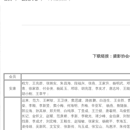
下载链接：摄影协会
会员
程方、王兆群、张炳实、朱昌海、段福兴、张燕、王家升、杨明武、
安康
青、徐家蓉、付全侠、杨延玉、邓琼、胡兆莲、李友才、唐志玲、王
胡小刚、王章平；
运来、范力、王树钦、王卫侠、窦思建、路效鹏、白连生、王全胜、
柴、李顺、李新贤、窦小梅、何海明、齐梅、辛亚军、
杨燕、詹随振、
郭云海、孙其禄、郑天明、白纯厚、丁贵成、王兰锁、唐羲明、马俊
长记、金怀义、赵耀、范庚桥、李新、李晓光、谭少峰、金伯康、刘
找善、李成才、刘宏雎、王毅生、赵瑞敏、张家实、杨晓平、李海五
凌传雄、吴新民、文宝安、张新传、马玉成、张宝山、马惠洋、朱传