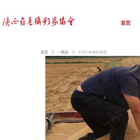
首页
首页
ꄲ
一图全
ꄲ
A1015丰收的喜悦