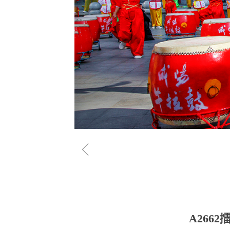
ꁆ
A266