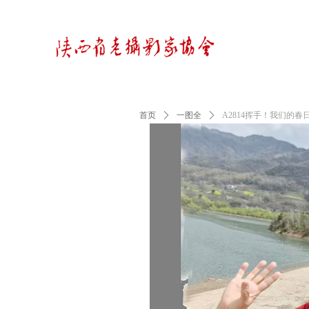
首页
ꄲ
一图全
ꄲ
A2814挥手！我们的春