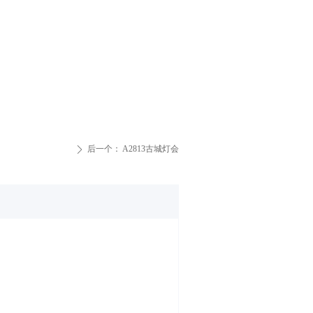
后一个：
A2813古城灯会
ꄲ