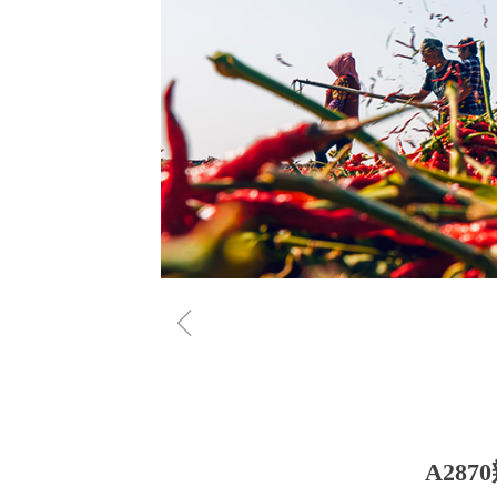
ꁆ
A28