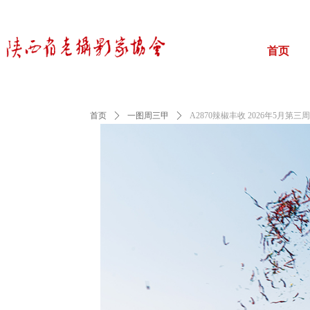
首页
首页
ꄲ
一图周三甲
ꄲ
A2870辣椒丰收 2026年5月第三