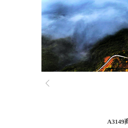
ꁆ
A314