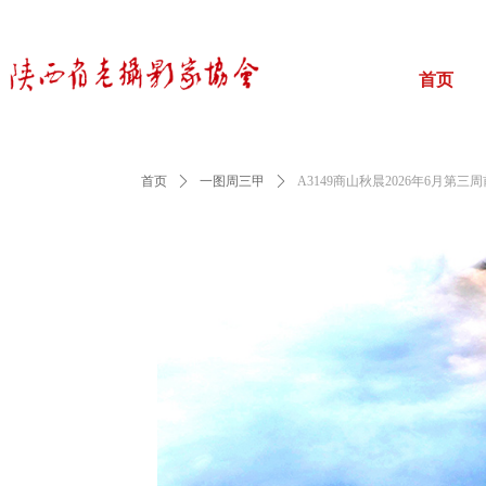
首页
首页
ꄲ
一图周三甲
ꄲ
A3149商山秋晨2026年6月第三